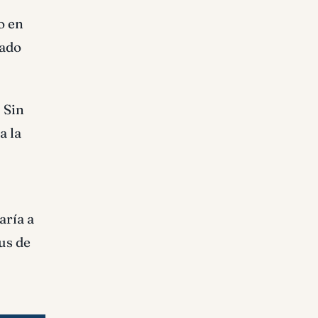
o en
tado
 Sin
a la
aría a
us de