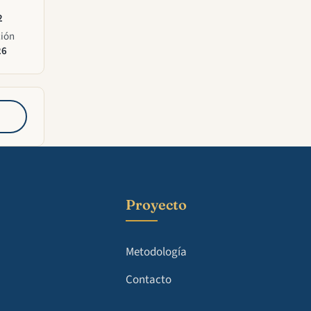
2
ción
26
Proyecto
Metodología
Contacto