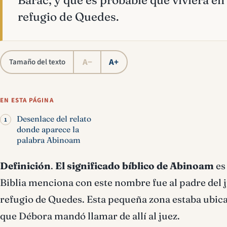
Barac, y que es probable que viviera en
refugio de Quedes.
A−
A+
Tamaño del texto
EN ESTA PÁGINA
Desenlace del relato
donde aparece la
palabra Abinoam
Definición
.
El
significado bíblico de Abinoam
es 
Biblia menciona con este nombre fue al padre del j
refugio de Quedes. Esta pequeña zona estaba ubicad
que Débora mandó llamar de allí al juez.