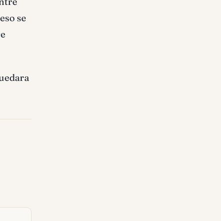
ntre
ceso se
re
quedara