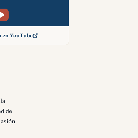
ón en YouTube
cado
la
ad de
casión