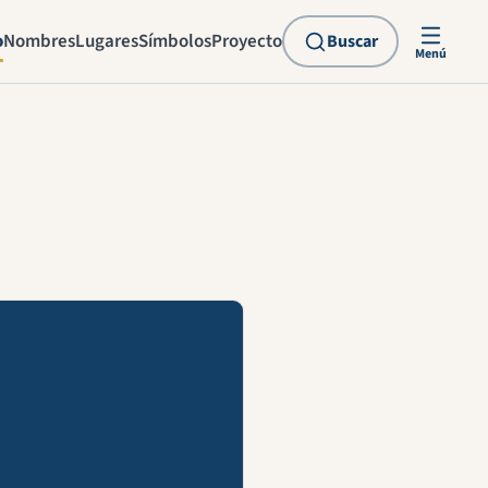
o
Nombres
Lugares
Símbolos
Proyecto
Buscar
Menú
explicación en vídeo