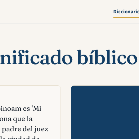
Diccionari
ificado bíblico
Mira esta 
binoam es 'Mi
sona que la
 padre del juez