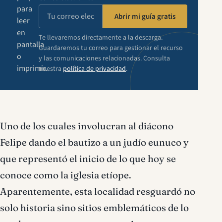
para
Abrir mi guía gratis
leer
en
Te llevaremos directamente a la descarga.
pantalla
Guardaremos tu correo para gestionar el recurso
o
y las comunicaciones relacionadas. Consulta
imprimir.
nuestra
política de privacidad
.
Uno de los cuales involucran al diácono
Felipe dando el bautizo a un judío eunuco y
que representó el inicio de lo que hoy se
conoce como la iglesia etíope.
Aparentemente, esta localidad resguardó no
solo historia sino sitios emblemáticos de lo