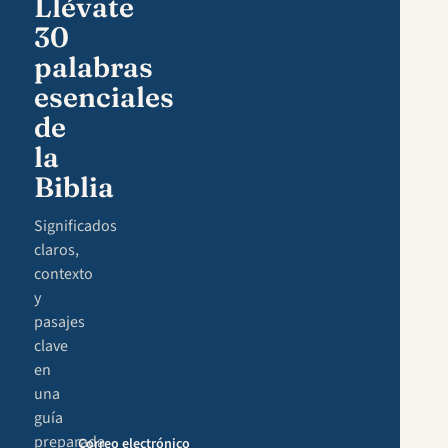
Llévate
30
palabras
esenciales
de
la
Biblia
Significados
claros,
contexto
y
pasajes
clave
en
una
guía
preparada
Correo electrónico