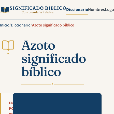
SIGNIFICADO BÍBLICO
Diccionario
Nombres
Luga
Comprende la Palabra.
Inicio
/
Diccionario
/
Azoto significado bíblico
Azoto
significado
✦
bíblico
✦
Mira esta explicación en víde
EN
POCAS