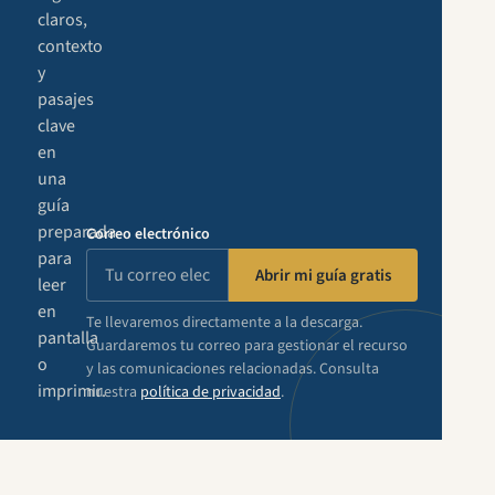
claros,
contexto
y
pasajes
clave
en
una
guía
preparada
Correo electrónico
para
Abrir mi guía gratis
leer
en
Te llevaremos directamente a la descarga.
pantalla
Guardaremos tu correo para gestionar el recurso
o
y las comunicaciones relacionadas. Consulta
imprimir.
nuestra
política de privacidad
.