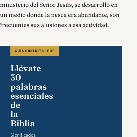
ministerio del Señor Jesús, se desarrolló en
un medio donde la pesca era abundante, son
frecuentes sus alusiones a esa actividad.
GUÍA GRATUITA · PDF
Llévate
30
palabras
esenciales
de
la
Biblia
Significados