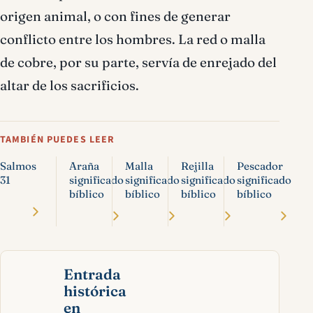
origen animal, o con fines de generar
conflicto entre los hombres. La red o malla
de cobre, por su parte, serví­a de enrejado del
altar de los sacrificios.
TAMBIÉN PUEDES LEER
Salmos
Araña
Malla
Rejilla
Pescador
31
significado
significado
significado
significado
bíblico
bíblico
bíblico
bíblico
Entrada
histórica
en