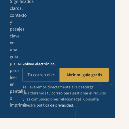
Significados
claros,
contexto
y
pasajes
clave
en
una
guía
preparada
Correo electrónico
para
Abrir mi guía gratis
leer
en
Te llevaremos directamente a la descarga.
pantalla
Guardaremos tu correo para gestionar el recurso
o
y las comunicaciones relacionadas. Consulta
imprimir.
nuestra
política de privacidad
.