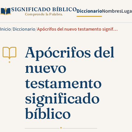
SIGNIFICADO BÍBLICO
Diccionario
Nombres
Luga
Comprende la Palabra.
Inicio
/
Diccionario
/
Apócrifos del nuevo testamento significado bíblico
Apócrifos del
nuevo
✦
testamento
significado
bíblico
✦