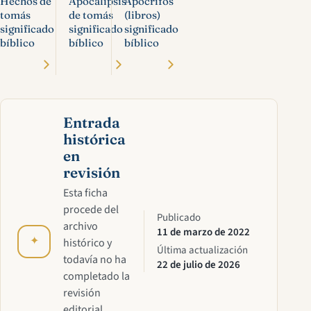
Hechos de
Apocalipsis
Apócrifos
tomás
de tomás
(libros)
significado
significado
significado
bíblico
bíblico
bíblico
Entrada
histórica
en
revisión
Esta ficha
procede del
Publicado
archivo
11 de marzo de 2022
✦
histórico y
Última actualización
todavía no ha
22 de julio de 2026
completado la
revisión
editorial