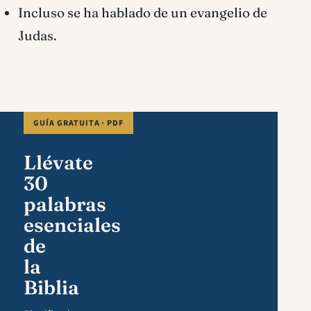
Incluso se ha hablado de un evangelio de
Judas.
GUÍA GRATUITA · PDF
Llévate
30
palabras
esenciales
de
la
Biblia