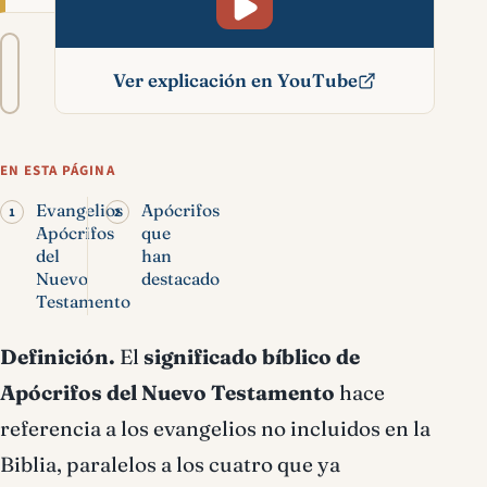
Tamaño
A−
A+
del
Ver explicación en YouTube
texto
Apócrifos del nuevo
testamento significado
EN ESTA PÁGINA
bíblico
Evangelios
Apócrifos
Apócrifos
que
del
han
Nuevo
destacado
Testamento
Definición.
El
significado bíblico de
Apócrifos del Nuevo Testamento
hace
referencia a los evangelios no incluidos en la
Biblia, paralelos a los cuatro que ya