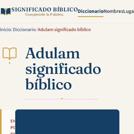
SIGNIFICADO BÍBLICO
Diccionario
Nombres
Luga
Comprende la Palabra.
Inicio
/
Diccionario
/
Adulam significado bíblico
Adulam
significado
✦
bíblico
✦
Mira esta explicación en víde
EN
POCAS