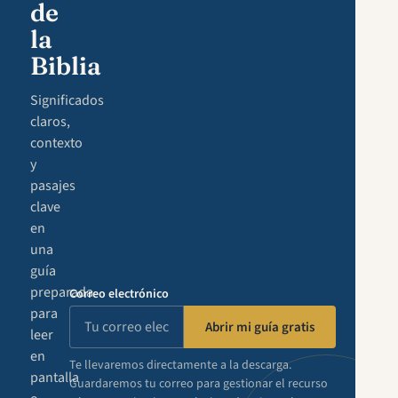
de
la
Biblia
Significados
claros,
contexto
y
pasajes
clave
en
una
guía
preparada
Correo electrónico
para
Abrir mi guía gratis
leer
en
Te llevaremos directamente a la descarga.
pantalla
Guardaremos tu correo para gestionar el recurso