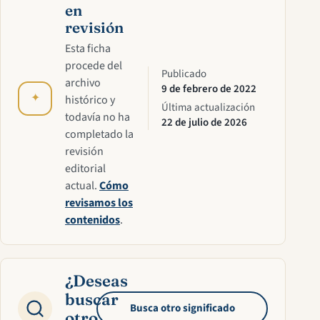
en
revisión
Esta ficha
procede del
Publicado
archivo
9 de febrero de 2022
✦
histórico y
Última actualización
todavía no ha
22 de julio de 2026
completado la
revisión
editorial
actual.
Cómo
revisamos los
contenidos
.
¿Deseas
buscar
Busca otro significado
otro