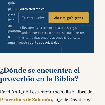
guía
preparada
Correo electrónico
para
Abrir mi guía gratis
leer
en
Te llevaremos directamente a la descarga.
pantalla
Guardaremos tu correo para gestionar el recurso
o
y las comunicaciones relacionadas. Consulta
imprimir.
nuestra
política de privacidad
.
¿Dónde se encuentra el
proverbio en la Biblia?
En el Antiguo Testamento se halla el libro de
Proverbios de Salomón
, hijo de David, rey