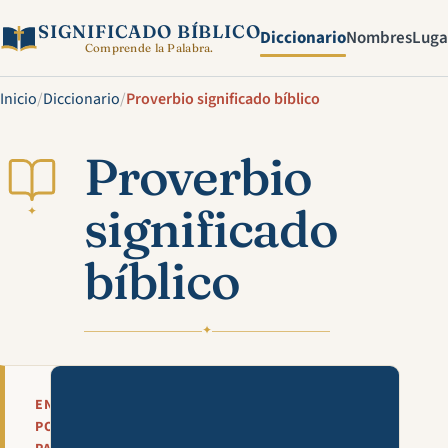
SIGNIFICADO BÍBLICO
Diccionario
Nombres
Luga
Comprende la Palabra.
Inicio
/
Diccionario
/
Proverbio significado bíblico
Proverbio
significado
✦
bíblico
✦
Mira esta explicación en víde
EN
POCAS