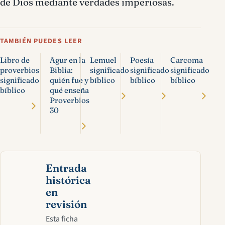
de Dios mediante verdades imperiosas.
TAMBIÉN PUEDES LEER
Libro de
Agur en la
Lemuel
Poesía
Carcoma
proverbios
Biblia:
significado
significado
significado
significado
quién fue y
bíblico
bíblico
bíblico
bíblico
qué enseña
Proverbios
30
Entrada
histórica
en
revisión
Esta ficha