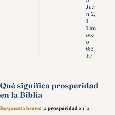
3
Jua
n 2;
1
Tim
ote
o
6:6-
10
Qué significa prosperidad
en la Biblia
Respuesta breve:
la
prosperidad
en la