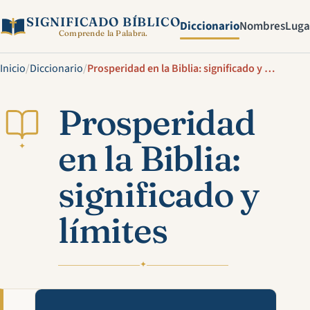
SIGNIFICADO BÍBLICO
Diccionario
Nombres
Luga
Comprende la Palabra.
Inicio
/
Diccionario
/
Prosperidad en la Biblia: significado y límites
Prosperidad
en la Biblia:
✦
significado y
límites
✦
Mira esta explicación en víde