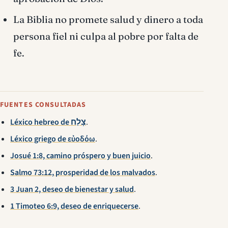
La Biblia no promete salud y dinero a toda
persona fiel ni culpa al pobre por falta de
fe.
FUENTES CONSULTADAS
Léxico hebreo de צָלַח
.
Léxico griego de εὐοδόω
.
Josué 1:8, camino próspero y buen juicio
.
Salmo 73:12, prosperidad de los malvados
.
3 Juan 2, deseo de bienestar y salud
.
1 Timoteo 6:9, deseo de enriquecerse
.