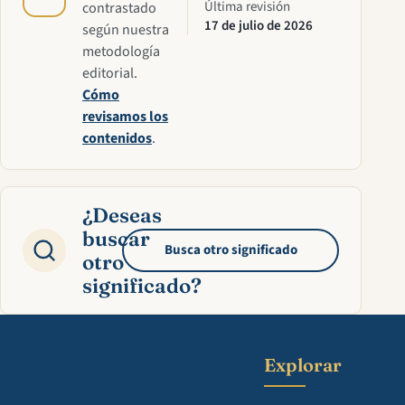
Última revisión
contrastado
17 de julio de 2026
según nuestra
metodología
editorial.
Cómo
revisamos los
contenidos
.
¿Deseas
buscar
Busca otro significado
otro
significado?
Explorar