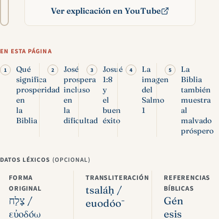
A−
A+
del
Ver explicación en YouTube
texto
Prosperidad en la Biblia:
significado y límites
EN ESTA PÁGINA
Qué
José
Josué
La
La
significa
prospera
1:8
imagen
Biblia
prosperidad
incluso
y
del
también
en
en
el
Salmo
muestra
la
la
buen
1
al
Biblia
dificultad
éxito
malvado
próspero
DATOS LÉXICOS
(OPCIONAL)
FORMA
TRANSLITERACIÓN
REFERENCIAS
ORIGINAL
tsaláḥ /
BÍBLICAS
צָלַח /
Gén
euodóō
εὐοδόω
esis