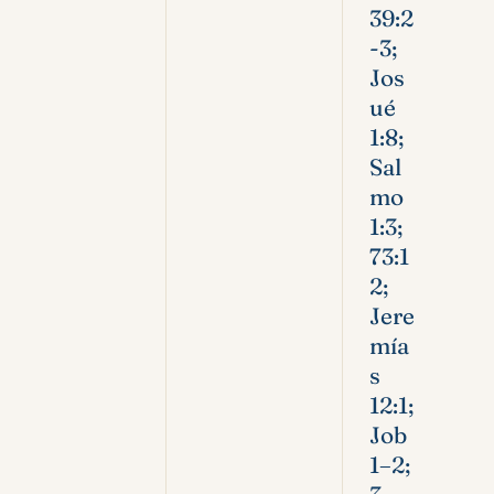
39:2
-3;
Jos
ué
1:8;
Sal
mo
1:3;
73:1
2;
Jere
mía
s
12:1;
Job
1–2;