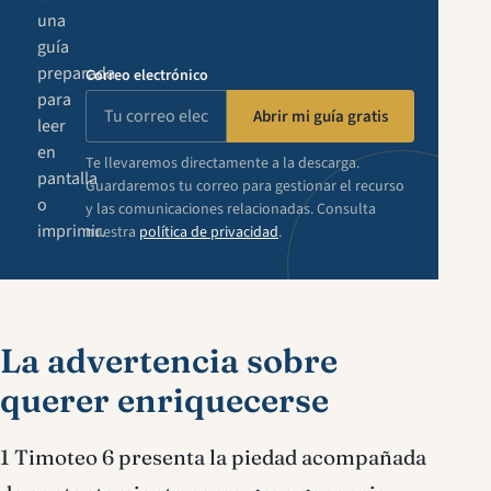
una
guía
preparada
Correo electrónico
para
Abrir mi guía gratis
leer
en
Te llevaremos directamente a la descarga.
pantalla
Guardaremos tu correo para gestionar el recurso
o
y las comunicaciones relacionadas. Consulta
imprimir.
nuestra
política de privacidad
.
La advertencia sobre
querer enriquecerse
1 Timoteo 6 presenta la piedad acompañada