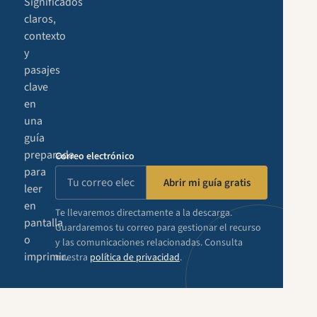
Significados
claros,
contexto
y
pasajes
clave
en
una
guía
preparada
Correo electrónico
para
Abrir mi guía gratis
leer
en
Te llevaremos directamente a la descarga.
pantalla
Guardaremos tu correo para gestionar el recurso
o
y las comunicaciones relacionadas. Consulta
imprimir.
nuestra
política de privacidad
.