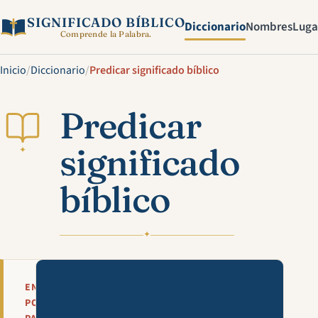
SIGNIFICADO BÍBLICO
Diccionario
Nombres
Luga
Comprende la Palabra.
Inicio
/
Diccionario
/
Predicar significado bíblico
Predicar
significado
✦
bíblico
✦
Mira esta explicación en víde
EN
POCAS