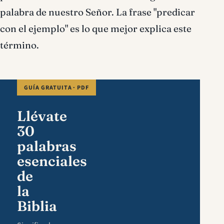
palabra de nuestro Señor. La frase "predicar
con el ejemplo" es lo que mejor explica este
término.
GUÍA GRATUITA · PDF
Llévate
30
palabras
esenciales
de
la
Biblia