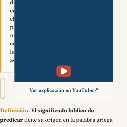
debe
entenderse
el
predicar
no
como
la
acción…
Tamaño
A−
A+
del
Ver explicación en YouTube
texto
Predicar significado
Definición.
El
significado bíblico de
bíblico
predicar
tiene su origen en la palabra griega