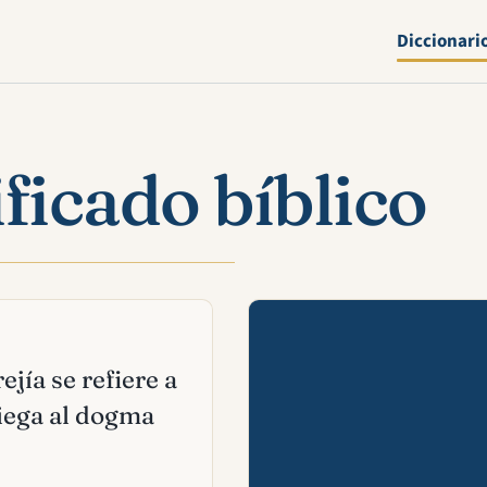
Diccionari
ificado bíblico
Mira esta 
ejía se refiere a
niega al dogma