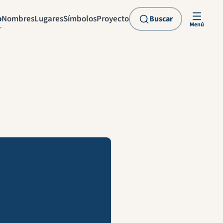
o
Nombres
Lugares
Símbolos
Proyecto
Buscar
Menú
explicación en vídeo