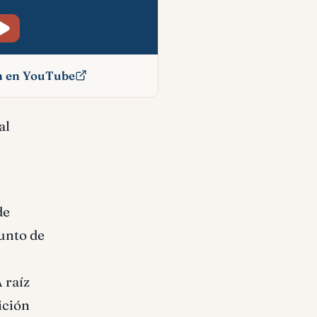
ón en YouTube
ado
al
de
punto de
 raíz
ición