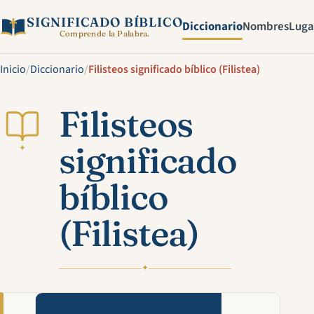
SIGNIFICADO BÍBLICO
Diccionario
Nombres
Luga
Comprende la Palabra.
Inicio
/
Diccionario
/
Filisteos significado bíblico (Filistea)
Filisteos
significado
✦
bíblico
(Filistea)
✦
Mira estas explicaciones en v