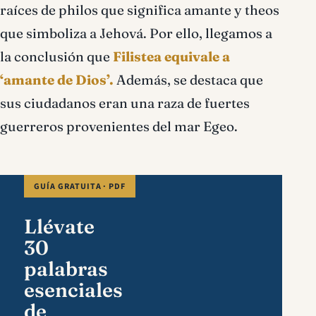
raíces de philos que significa amante y theos
que simboliza a Jehová. Por ello, llegamos a
la conclusión que
Filistea equivale a
‘amante de Dios’.
Además, se destaca que
sus ciudadanos eran una raza de fuertes
guerreros provenientes del mar Egeo.
GUÍA GRATUITA · PDF
Llévate
30
palabras
esenciales
de