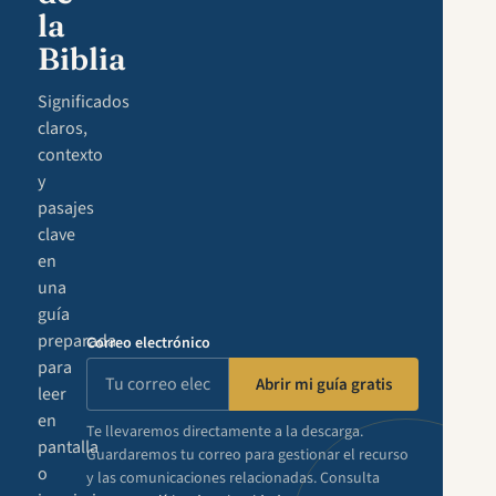
la
Biblia
Significados
claros,
contexto
y
pasajes
clave
en
una
guía
preparada
Correo electrónico
para
Abrir mi guía gratis
leer
en
Te llevaremos directamente a la descarga.
pantalla
Guardaremos tu correo para gestionar el recurso
o
y las comunicaciones relacionadas. Consulta