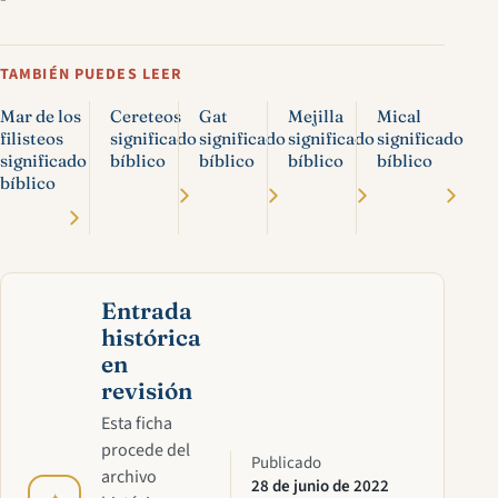
TAMBIÉN PUEDES LEER
Mar de los
Cereteos
Gat
Mejilla
Mical
filisteos
significado
significado
significado
significado
significado
bíblico
bíblico
bíblico
bíblico
bíblico
Entrada
histórica
en
revisión
Esta ficha
procede del
Publicado
archivo
28 de junio de 2022