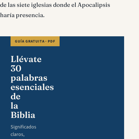
de las siete iglesias donde el Apocalipsis
haría presencia.
GUÍA GRATUITA · PDF
Llévate
30
palabras
esenciales
de
la
Biblia
Significados
claros,