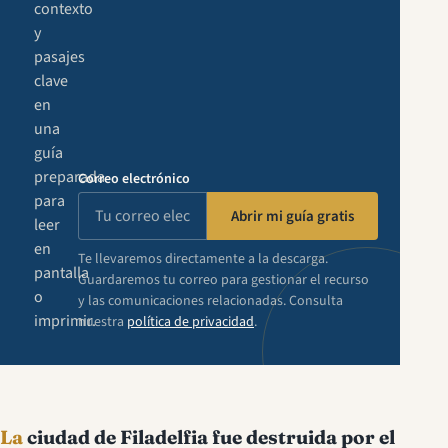
contexto
y
pasajes
clave
en
una
guía
preparada
Correo electrónico
para
Abrir mi guía gratis
leer
en
Te llevaremos directamente a la descarga.
pantalla
Guardaremos tu correo para gestionar el recurso
o
y las comunicaciones relacionadas. Consulta
imprimir.
nuestra
política de privacidad
.
La
ciudad de Filadelfia fue destruida por el