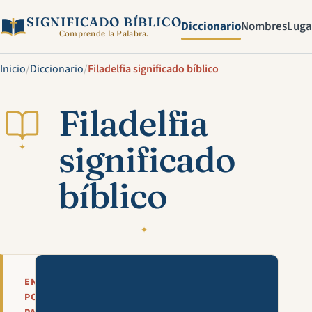
SIGNIFICADO BÍBLICO
Diccionario
Nombres
Luga
Comprende la Palabra.
Inicio
/
Diccionario
/
Filadelfia significado bíblico
Filadelfia
significado
✦
bíblico
✦
Mira esta explicación en víde
EN
POCAS