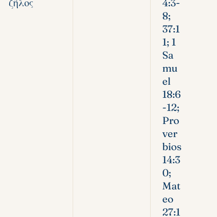
ζῆλος
4:3-
8;
37:1
1; 1
Sa
mu
el
18:6
-12;
Pro
ver
bios
14:3
0;
Mat
eo
27:1