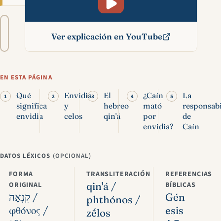
Tamaño
A−
A+
del
Ver explicación en YouTube
texto
Envidia en la Biblia:
significado, ejemplos y
EN ESTA PÁGINA
solución
Qué
Envidia
El
¿Caín
La
significa
y
hebreo
mató
responsabi
envidia
celos
qin'á
por
de
envidia?
Caín
DATOS LÉXICOS
(OPCIONAL)
FORMA
TRANSLITERACIÓN
REFERENCIAS
ORIGINAL
qin'á /
BÍBLICAS
קִנְאָה /
Gén
phthónos /
φθόνος /
esis
zḗlos