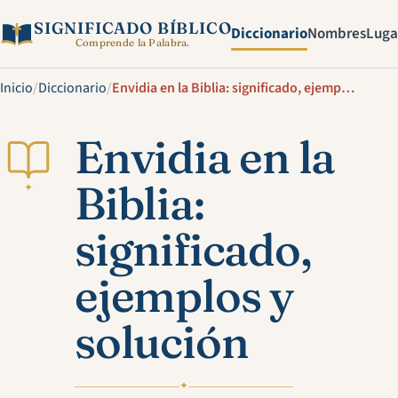
SIGNIFICADO BÍBLICO
Diccionario
Nombres
Luga
Comprende la Palabra.
Inicio
/
Diccionario
/
Envidia en la Biblia: significado, ejemplos y solución
Envidia en la
Biblia:
✦
significado,
ejemplos y
solución
✦