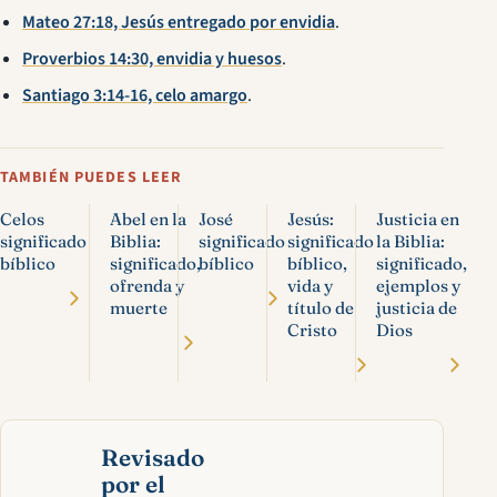
Mateo 27:18, Jesús entregado por envidia
.
Proverbios 14:30, envidia y huesos
.
Santiago 3:14-16, celo amargo
.
TAMBIÉN PUEDES LEER
Celos
Abel en la
José
Jesús:
Justicia en
significado
Biblia:
significado
significado
la Biblia:
bíblico
significado,
bíblico
bíblico,
significado,
ofrenda y
vida y
ejemplos y
muerte
título de
justicia de
Cristo
Dios
Revisado
por el