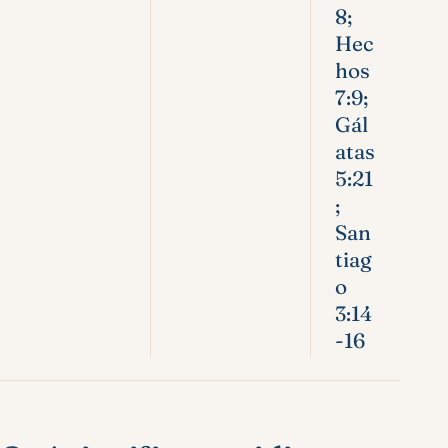
8;
Hec
hos
7:9;
Gál
atas
5:21
;
San
tiag
o
3:14
-16