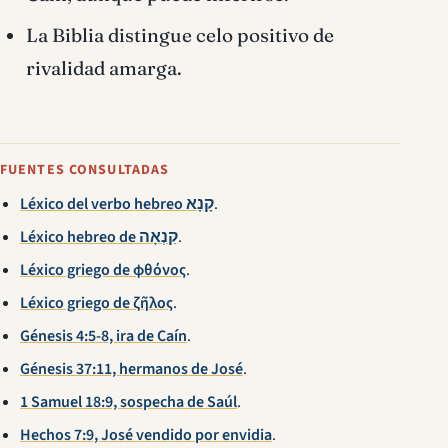
La Biblia distingue celo positivo de
rivalidad amarga.
FUENTES CONSULTADAS
Léxico del verbo hebreo קָנָא
.
Léxico hebreo de קִנְאָה
.
Léxico griego de φθόνος
.
Léxico griego de ζῆλος
.
Génesis 4:5-8, ira de Caín
.
Génesis 37:11, hermanos de José
.
1 Samuel 18:9, sospecha de Saúl
.
Hechos 7:9, José vendido por envidia
.