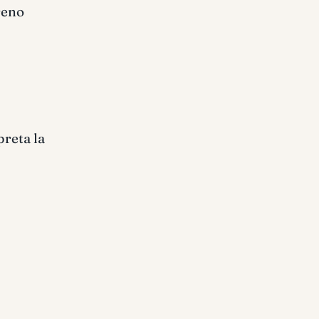
reno
preta la