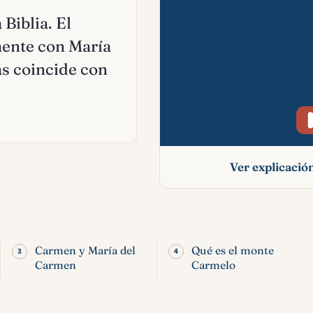
Biblia. El
mente con María
s coincide con
Ver explicaci
Carmen: significa
nombre y relación 
Biblia
Carmen y María del
Qué es el monte
Carmen
Carmelo