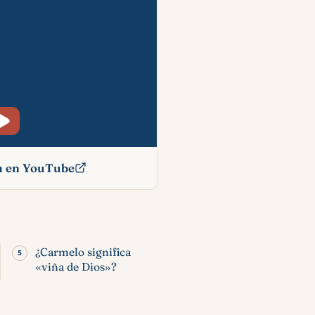
ón en YouTube
do del
con la
¿Carmelo significa
«viña de Dios»?