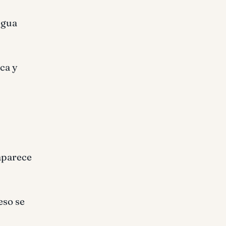
igua
ica y
aparece
eso se