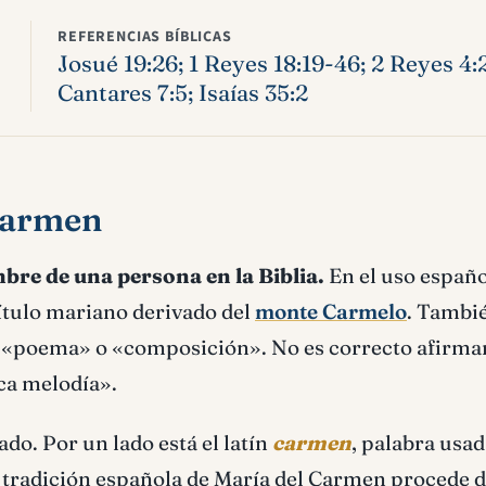
REFERENCIAS BÍBLICAS
Josué 19:26; 1 Reyes 18:19-46; 2 Reyes 4:
Cantares 7:5; Isaías 35:2
 Carmen
e de una persona en la Biblia.
En el uso españo
título mariano derivado del
monte Carmelo
. Tambi
, «poema» o «composición». No es correcto afirmar
ca melodía».
do. Por un lado está el latín
carmen
, palabra usa
a tradición española de María del Carmen procede 