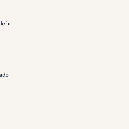
e la
nado