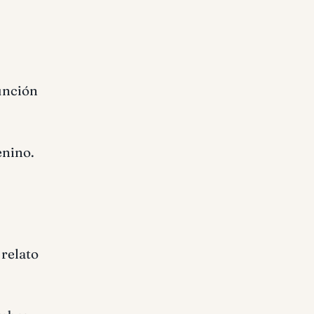
función
enino.
l relato