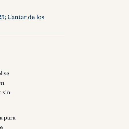
25; Cantar de los
l se
én
 sin
da para
de