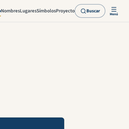
o
Nombres
Lugares
Símbolos
Proyecto
Buscar
Menú
explicación en vídeo