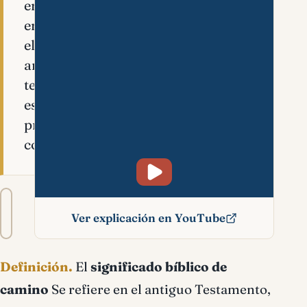
embargo,
en
el
antiguo
testamento
es
presentado
como…
Tamaño
A−
A+
del
Ver explicación en YouTube
texto
Camino significado
Definición.
El
significado bíblico de
bíblico
camino
Se refiere en el antiguo Testamento,