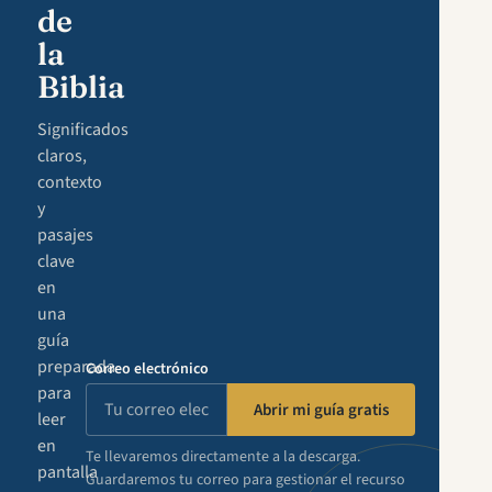
de
la
Biblia
Significados
claros,
contexto
y
pasajes
clave
en
una
guía
preparada
Correo electrónico
para
Abrir mi guía gratis
leer
en
Te llevaremos directamente a la descarga.
pantalla
Guardaremos tu correo para gestionar el recurso