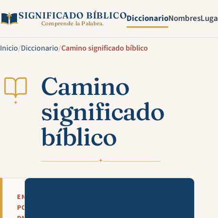
SIGNIFICADO BÍBLICO
Diccionario
Nombres
Luga
Comprende la Palabra.
Inicio
/
Diccionario
/
Camino significado bíblico
Camino
significado
✦
bíblico
✦
Mira esta explicación en víde
EN
POCAS