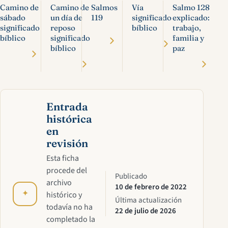
Camino de
Camino de
Salmos
Vía
Salmo 128
sábado
un día de
119
significado
explicado:
significado
reposo
bíblico
trabajo,
bíblico
significado
familia y
bíblico
paz
Entrada
histórica
en
revisión
Esta ficha
procede del
Publicado
archivo
10 de febrero de 2022
✦
histórico y
Última actualización
todavía no ha
22 de julio de 2026
completado la