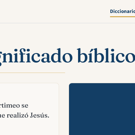
Diccionari
nificado bíblic
Mira esta 
artimeo se
e realizó Jesús.