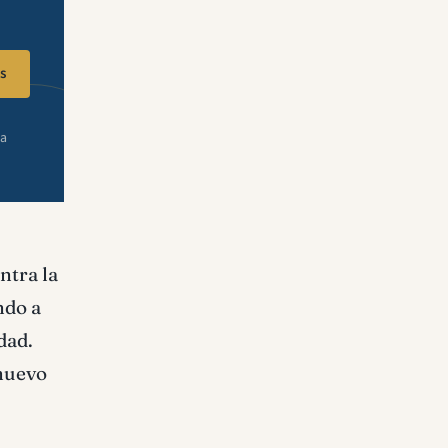
s
ra
ntra la
ndo a
dad.
 nuevo