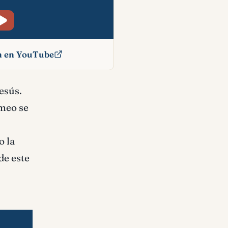
ón en YouTube
cado
esús.
imeo se
o la
de este