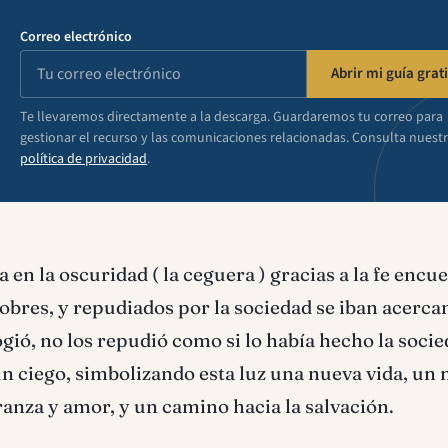
Correo electrónico
Abrir mi guía grati
Te llevaremos directamente a la descarga. Guardaremos tu correo para
gestionar el recurso y las comunicaciones relacionadas. Consulta nuest
política de privacidad
.
en la oscuridad ( la ceguera ) gracias a la fe encue
bres, y repudiados por la sociedad se iban acerca
ogió, no los repudió como si lo había hecho la socie
 un ciego, simbolizando esta luz una nueva vida, un
ranza y amor, y un camino hacia la salvación.