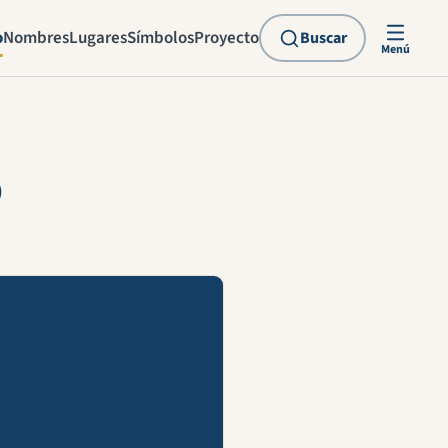
o
Nombres
Lugares
Símbolos
Proyecto
Buscar
Menú
o
explicación en vídeo