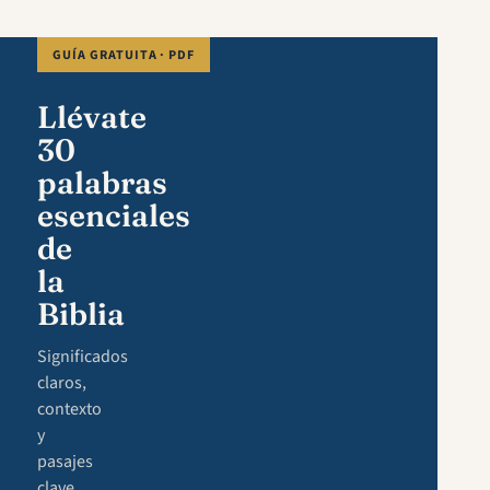
GUÍA GRATUITA · PDF
Llévate
30
palabras
esenciales
de
la
Biblia
Significados
claros,
contexto
y
pasajes
clave