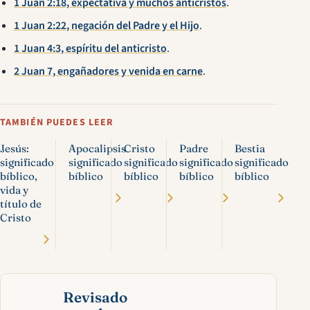
1 Juan 2:18, expectativa y muchos anticristos
.
1 Juan 2:22, negación del Padre y el Hijo
.
1 Juan 4:3, espíritu del anticristo
.
2 Juan 7, engañadores y venida en carne
.
TAMBIÉN PUEDES LEER
Jesús:
Apocalipsis
Cristo
Padre
Bestia
significado
significado
significado
significado
significado
bíblico,
bíblico
bíblico
bíblico
bíblico
vida y
título de
Cristo
Revisado