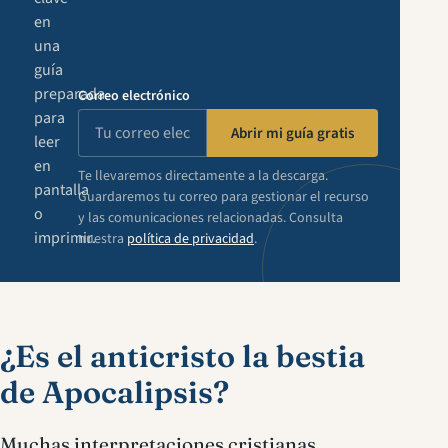
en
una
guía
preparada
Correo electrónico
para
Abrir mi guía gratis
leer
en
Te llevaremos directamente a la descarga.
pantalla
Guardaremos tu correo para gestionar el recurso
o
y las comunicaciones relacionadas. Consulta
imprimir.
nuestra
política de privacidad
.
¿Es el anticristo la bestia
de Apocalipsis?
Muchas interpretaciones cristianas