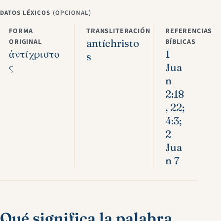
DATOS LÉXICOS
(OPCIONAL)
FORMA
TRANSLITERACIÓN
REFERENCIAS
ORIGINAL
antíchristo
BÍBLICAS
ἀντίχριστο
1
s
ς
Jua
n
2:18
, 22;
4:3;
2
Jua
n 7
Qué significa la palabra