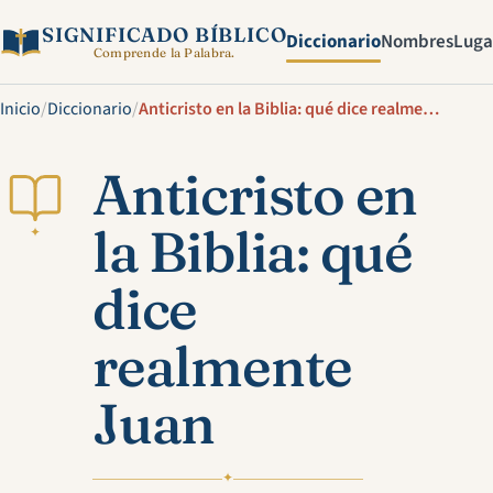
SIGNIFICADO BÍBLICO
Diccionario
Nombres
Luga
Comprende la Palabra.
Inicio
/
Diccionario
/
Anticristo en la Biblia: qué dice realmente Juan
Anticristo en
la Biblia: qué
✦
dice
realmente
Juan
✦