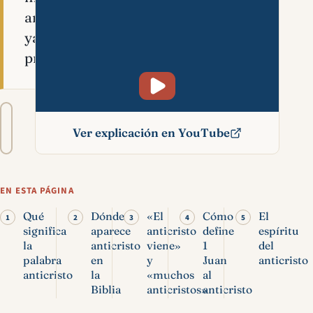
anticristos
ya
presentes.
Tamaño
A−
A+
del
Ver explicación en YouTube
texto
Anticristo en la Biblia:
qué dice realmente Juan
EN ESTA PÁGINA
Qué
Dónde
«El
Cómo
El
significa
aparece
anticristo
define
espíritu
la
anticristo
viene»
1
del
palabra
en
y
Juan
anticristo
anticristo
la
«muchos
al
Biblia
anticristos»
anticristo