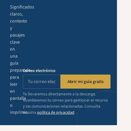
Significados
claros,
contexto
y
pasajes
clave
en
una
guía
preparada
Correo electrónico
para
Abrir mi guía gratis
leer
en
Te llevaremos directamente a la descarga.
pantalla
Guardaremos tu correo para gestionar el recurso
o
y las comunicaciones relacionadas. Consulta
imprimir.
nuestra
política de privacidad
.