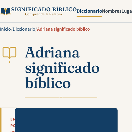
SIGNIFICADO BÍBLICO
Diccionario
Nombres
Luga
Comprende la Palabra.
Inicio
/
Diccionario
/
Adriana significado bíblico
Adriana
significado
✦
bíblico
✦
Mira esta explicación en víde
EN
POCAS