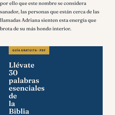
por ello que este nombre se considera
sanador, las personas que están cerca de las
llamadas Adriana sienten esta energía que
brota de su más hondo interior.
GUÍA GRATUITA · PDF
Llévate
30
palabras
esenciales
de
la
Biblia