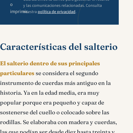
o
y las comunicaciones relacionadas. Consulta
imprimir.
nuestra
política de privacidad
.
Características del salterio
El salterio dentro de sus principales
particulares
se considera el segundo
instrumento de cuerdas más antiguo en la
historia. Ya en la edad media, era muy
popular porque era pequeño y capaz de
sostenerse del cuello o colocado sobre las
rodillas. Se elaboraba con madera y cuerdas,
las que podían ser desde diez hasta treinta y