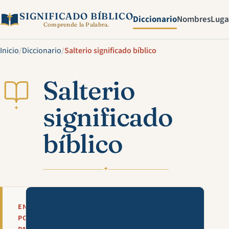
SIGNIFICADO BÍBLICO
Diccionario
Nombres
Luga
Comprende la Palabra.
Inicio
/
Diccionario
/
Salterio significado bíblico
Salterio
significado
✦
bíblico
✦
Mira esta explicación en víde
EN
POCAS