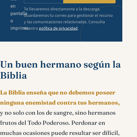
en
Te llevaremos directamente a la descarga.
pantalla
Guardaremos tu correo para gestionar el recurso
o
y las comunicaciones relacionadas. Consulta
imprimir.
nuestra
política de privacidad
.
Un buen hermano según la
Biblia
La Biblia enseña que no debemos poseer
ninguna enemistad contra tus hermanos,
y no solo con los de sangre, sino hermanos
frutos del Todo Poderoso. Perdonar en
muchas ocasiones puede resultar ser difícil,