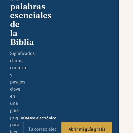
palabras
esenciales
de
la
Biblia
Significados
claros,
contexto
y
pasajes
clave
en
una
guía
preparada
Correo electrónico
para
Abrir mi guía gratis
leer