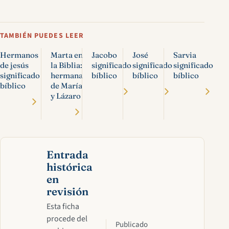
TAMBIÉN PUEDES LEER
Hermanos
Marta en
Jacobo
José
Sarvia
de jesús
la Biblia:
significado
significado
significado
significado
hermana
bíblico
bíblico
bíblico
bíblico
de María
y Lázaro
Entrada
histórica
en
revisión
Esta ficha
procede del
Publicado