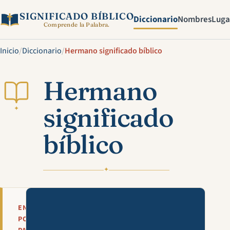
SIGNIFICADO BÍBLICO
Diccionario
Nombres
Luga
Comprende la Palabra.
Inicio
/
Diccionario
/
Hermano significado bíblico
Hermano
significado
✦
bíblico
✦
Mira esta explicación en víde
EN
POCAS