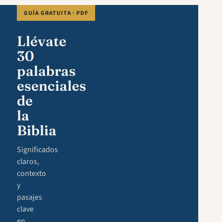
GUÍA GRATUITA · PDF
Llévate
30
palabras
esenciales
de
la
Biblia
Significados
claros,
contexto
y
pasajes
clave
en