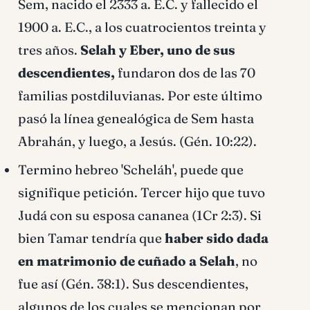
Sem, nacido el 2333 a. E.C. y fallecido el
1900 a. E.C., a los cuatrocientos treinta y
tres años.
Selah y Eber, uno de sus
descendientes,
fundaron dos de las 70
familias postdiluvianas. Por este último
pasó la lí­nea genealógica de Sem hasta
Abrahán, y luego, a Jesús. (Gén. 10:22).
Termino hebreo 'Scheláh', puede que
signifique petición. Tercer hijo que tuvo
Judá con su esposa cananea (1Cr 2:3). Si
bien Tamar tendrí­a que
haber sido dada
en matrimonio de cuñado a Selah
, no
fue así­ (Gén. 38:1). Sus descendientes,
algunos de los cuales se mencionan por