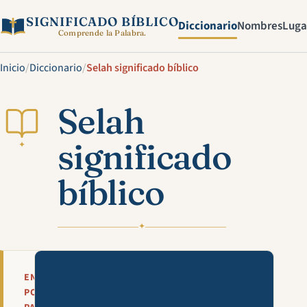
SIGNIFICADO BÍBLICO
Diccionario
Nombres
Luga
Comprende la Palabra.
Inicio
/
Diccionario
/
Selah significado bíblico
Selah
significado
✦
bíblico
✦
Mira esta explicación en víde
EN
POCAS