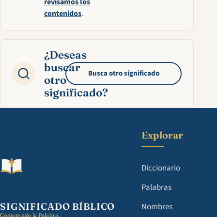
revisamos los
contenidos
.
¿Deseas
buscar
Busca otro significado
otro
significado?
Explorar
Diccionario
Palabras
SIGNIFICADO BÍBLICO
Nombres
Comprende la Palabra.