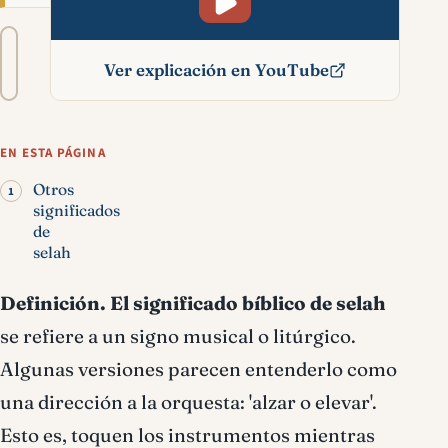
Tamaño
A−
A+
del
Ver explicación en YouTube
texto
Selah significado bíblico
EN ESTA PÁGINA
Otros
significados
de
selah
Definición.
El significado bíblico de selah
se refiere a un signo musical o litúrgico.
Algunas versiones parecen entenderlo como
una dirección a la orquesta: 'alzar o elevar'.
Esto es, toquen los instrumentos mientras