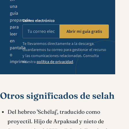
una
guía
preparada
Correo electrónico
para
Abrir mi guía gratis
leer
en
Te llevaremos directamente a la descarga.
pantalla
Guardaremos tu correo para gestionar el recurso
o
y las comunicaciones relacionadas. Consulta
imprimir.
nuestra
política de privacidad
.
Otros significados de selah
Del hebreo 'Schélaj', traducido como
proyectil. Hijo de Arpaksad y nieto de