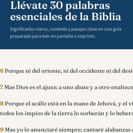
Llévate 30 palabras
esenciales de la Biblia
Significados claros, contexto y pasajes clave en una guía
preparada para leer en pantalla o imprimir.
6
Porque ni del oriente, ni del occidente ni del des
7
Mas Dios es el ajuez; a uno abate y a otro enaltece
8
Porque el acáliz está en la mano de Jehová, y el v
todos los impíos de la tierra lo sorberán y lo beber
9
Mas yo lo anunciaré siempre; cantaré alabanzas a