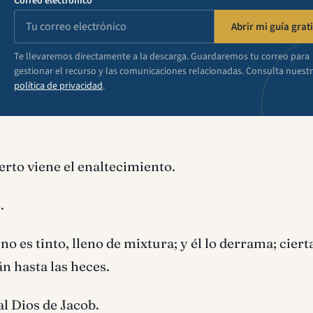
Correo electrónico
Abrir mi guía grati
Te llevaremos directamente a la descarga. Guardaremos tu correo para
gestionar el recurso y las comunicaciones relacionadas. Consulta nuest
política de privacidad
.
ierto viene el enaltecimiento.
.
ino es tinto, lleno de mixtura; y él lo derrama; cie
án hasta las heces.
l Dios de Jacob.