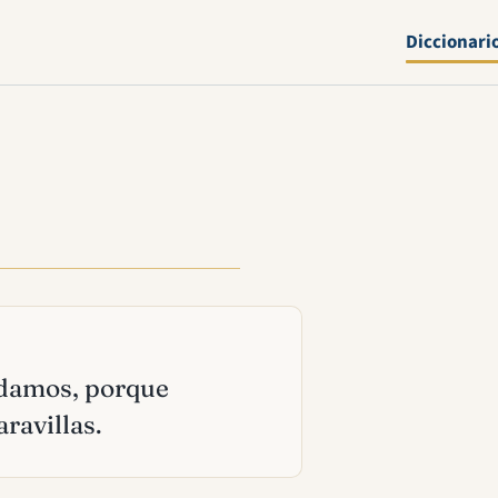
Diccionari
e damos, porque
ravillas.