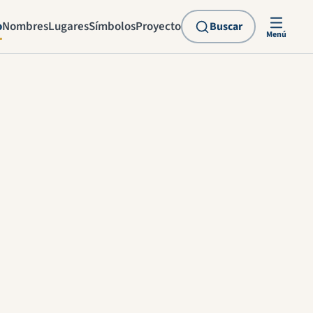
o
Nombres
Lugares
Símbolos
Proyecto
Buscar
Menú