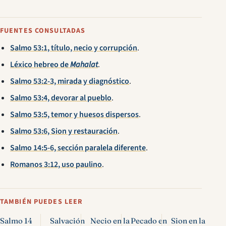
FUENTES CONSULTADAS
Salmo 53:1, título, necio y corrupción
.
Léxico hebreo de
Mahalat
.
Salmo 53:2-3, mirada y diagnóstico
.
Salmo 53:4, devorar al pueblo
.
Salmo 53:5, temor y huesos dispersos
.
Salmo 53:6, Sion y restauración
.
Salmo 14:5-6, sección paralela diferente
.
Romanos 3:12, uso paulino
.
TAMBIÉN PUEDES LEER
Salmo 14
Salvación
Necio en la
Pecado en
Sion en la