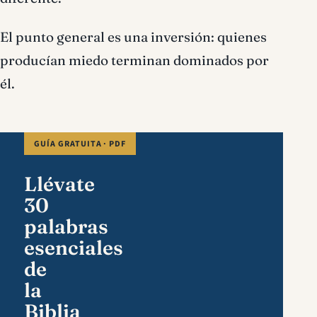
El punto general es una inversión: quienes
producían miedo terminan dominados por
él.
GUÍA GRATUITA · PDF
Llévate
30
palabras
esenciales
de
la
Biblia