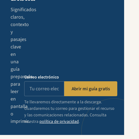
Significados
claros,
contexto
y
pasajes
clave
en
una
guía
preparada
Correo electrónico
para
Abrir mi guía gratis
leer
en
Te llevaremos directamente a la descarga.
pantalla
Guardaremos tu correo para gestionar el recurso
o
y las comunicaciones relacionadas. Consulta
imprimir.
nuestra
política de privacidad
.