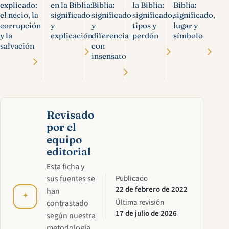
explicado:
en la Biblia:
Biblia:
la Biblia:
Biblia:
el necio, la
significado
significado
significado,
significado,
corrupción
y
y
tipos y
lugar y
y la
explicación
diferencia
perdón
símbolo
salvación
con
insensato
Revisado
por el
equipo
editorial
Esta ficha y
sus fuentes se
Publicado
22 de febrero de 2022
han
✦
Última revisión
contrastado
17 de julio de 2026
según nuestra
metodología