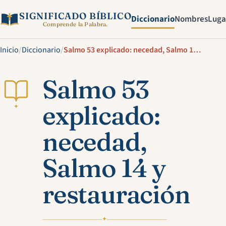
SIGNIFICADO BÍBLICO
Diccionario
Nombres
Luga
Comprende la Palabra.
Inicio
/
Diccionario
/
Salmo 53 explicado: necedad, Salmo 14 y restauración
Salmo 53
explicado:
✦
necedad,
Salmo 14 y
restauración
✦