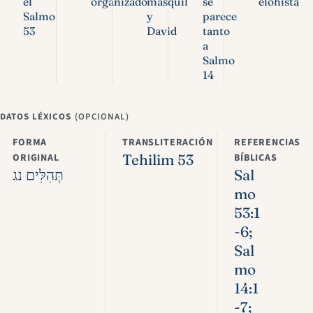
el
organizado
masquil
se
elohísta
Salmo
y
parece
53
David
tanto
a
Salmo
14
DATOS LÉXICOS
(OPCIONAL)
FORMA
TRANSLITERACIÓN
REFERENCIAS
ORIGINAL
Tehilim 53
BÍBLICAS
תְּהִלִּים נג
Sal
mo
53:1
-6;
Sal
mo
14:1
-7;