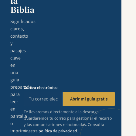
la
Biblia
Significados
claros,
contexto
y
pasajes
clave
en
una
guía
preparada
Correo electrónico
para
Abrir mi guía gratis
leer
en
Te llevaremos directamente a la descarga.
pantalla
Guardaremos tu correo para gestionar el recurso
o
y las comunicaciones relacionadas. Consulta
imprimir.
nuestra
política de privacidad
.