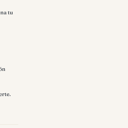
ena tu
ión
erte.