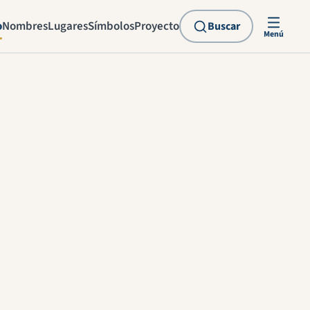
o
Nombres
Lugares
Símbolos
Proyecto
Buscar
Menú