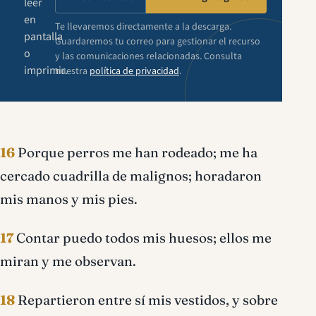
leer
en
Te llevaremos directamente a la descarga.
pantalla
Guardaremos tu correo para gestionar el recurso
o
y las comunicaciones relacionadas. Consulta
imprimir.
nuestra
política de privacidad
.
16
Porque perros me han rodeado; me ha
cercado cuadrilla de malignos; horadaron
mis manos y mis pies.
17
Contar puedo todos mis huesos; ellos me
miran y me observan.
18
Repartieron entre sí mis vestidos, y sobre