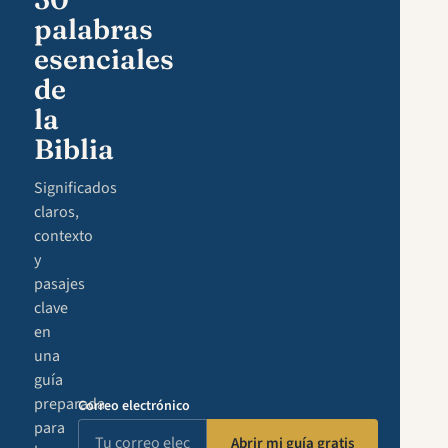
palabras
esenciales
de
la
Biblia
Significados
claros,
contexto
y
pasajes
clave
en
una
guía
preparada
Correo electrónico
para
Abrir mi guía gratis