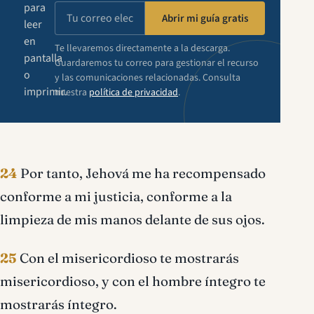
para
Abrir mi guía gratis
leer
en
Te llevaremos directamente a la descarga.
pantalla
Guardaremos tu correo para gestionar el recurso
o
y las comunicaciones relacionadas. Consulta
imprimir.
nuestra
política de privacidad
.
24
Por tanto, Jehová me ha recompensado
conforme a mi justicia, conforme a la
limpieza de mis manos delante de sus ojos.
25
Con el misericordioso te mostrarás
misericordioso, y con el hombre íntegro te
mostrarás íntegro.