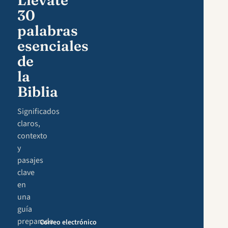
Llévate
30
palabras
esenciales
de
la
Biblia
Significados
claros,
contexto
y
pasajes
clave
en
una
guía
preparada
Correo electrónico