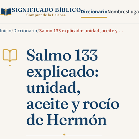
SIGNIFICADO BÍBLICO
Diccionario
Nombres
Luga
Comprende la Palabra.
Inicio
/
Diccionario
/
Salmo 133 explicado: unidad, aceite y rocío de Hermón
Salmo 133
explicado:
✦
unidad,
aceite y rocío
de Hermón
✦