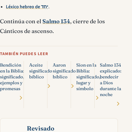
Léxico hebreo de יַחַד
.
Continúa con el
Salmo 134
, cierre de los
Cánticos de ascenso.
TAMBIÉN PUEDES LEER
Bendición
Aceite
Aaron
Sion en la
Salmo 134
en la Biblia:
significado
significado
Biblia:
explicado:
significado,
bíblico
bíblico
significado,
bendecir
ejemplos y
lugar y
a Dios
promesas
símbolo
durante la
noche
Revisado