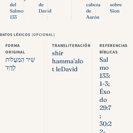
del
de
cabeza
sobre
Salmo
David
de
Sion
133
Aarón
DATOS LÉXICOS
(OPCIONAL)
FORMA
TRANSLITERACIÓN
REFERENCIAS
ORIGINAL
shir
BÍBLICAS
שִׁיר הַמַּעֲלוֹת
Sal
hamma'alo
לְדָוִד
mo
t leDavid
133:
1-3;
Éxo
do
29:7
;
30:2
2-