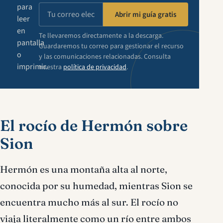
para
Abrir mi guía gratis
leer
en
Te llevaremos directamente a la descarga.
pantalla
Guardaremos tu correo para gestionar el recurso
o
y las comunicaciones relacionadas. Consulta
imprimir.
nuestra
política de privacidad
.
El rocío de Hermón sobre
Sion
Hermón es una montaña alta al norte,
conocida por su humedad, mientras Sion se
encuentra mucho más al sur. El rocío no
viaja literalmente como un río entre ambos