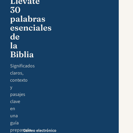
Llévate
30
palabras
esenciales
de
la
Biblia
Significados
claros,
contexto
y
pasajes
clave
en
una
guía
preparada
Correo electrónico