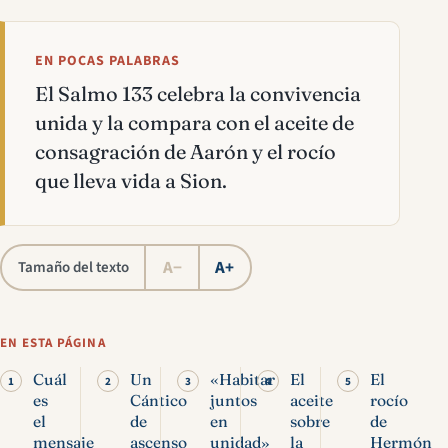
EN POCAS PALABRAS
El Salmo 133 celebra la convivencia
unida y la compara con el aceite de
consagración de Aarón y el rocío
que lleva vida a Sion.
A−
A+
Tamaño del texto
EN ESTA PÁGINA
Cuál
Un
«Habitar
El
El
es
Cántico
juntos
aceite
rocío
el
de
en
sobre
de
mensaje
ascenso
unidad»
la
Hermón