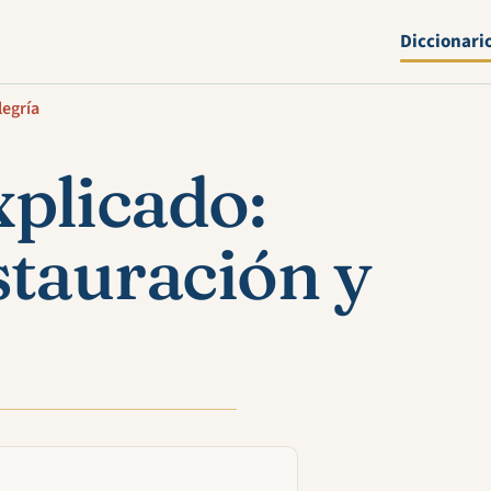
Diccionari
legría
plicado:
stauración y