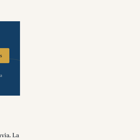
s
ra
via. La