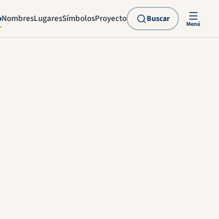
o
Nombres
Lugares
Símbolos
Proyecto
Buscar
Menú