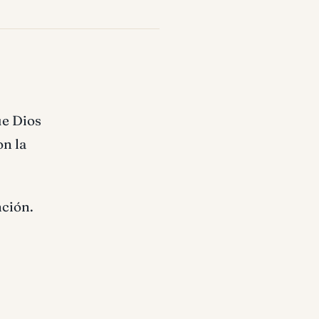
ue Dios
on la
nción.