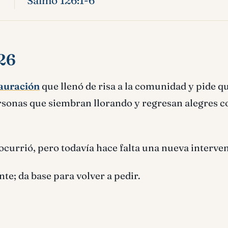
Salmo 126:1-6
126
auración
que llenó de risa a la comunidad y pide q
rsonas que siembran llorando y regresan alegres c
ocurrió, pero todavía hace falta una nueva interve
te; da base para volver a pedir.