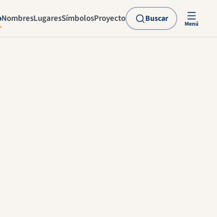
o
Nombres
Lugares
Símbolos
Proyecto
Buscar
Menú