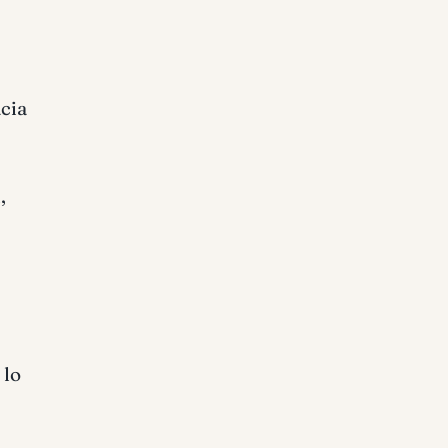
acia
,
 lo