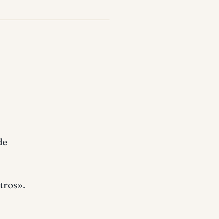
de
tros».