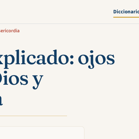
Diccionari
sericordia
plicado: ojos
ios y
a