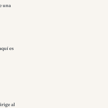
e una
aquí es
rige al