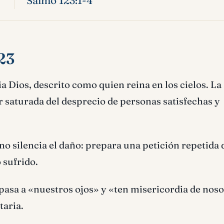
Salmo 123:1-4
23
ia Dios, descrito como quien reina en los cielos. La
r saturada del desprecio de personas satisfechas y
o silencia el daño: prepara una petición repetida 
 sufrido.
asa a «nuestros ojos» y «ten misericordia de noso
taria.