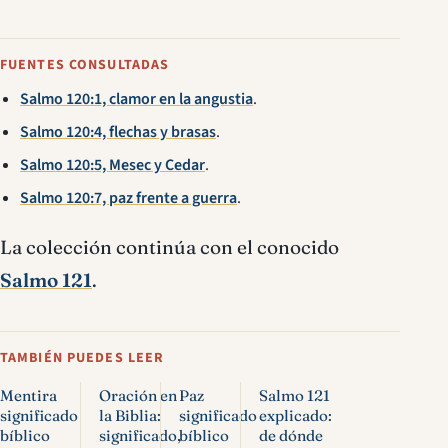
FUENTES CONSULTADAS
Salmo 120:1, clamor en la angustia
.
Salmo 120:4, flechas y brasas
.
Salmo 120:5, Mesec y Cedar
.
Salmo 120:7, paz frente a guerra
.
La colección continúa con el conocido
Salmo 121
.
TAMBIÉN PUEDES LEER
Mentira
Oración en
Paz
Salmo 121
significado
la Biblia:
significado
explicado:
bíblico
significado,
bíblico
de dónde