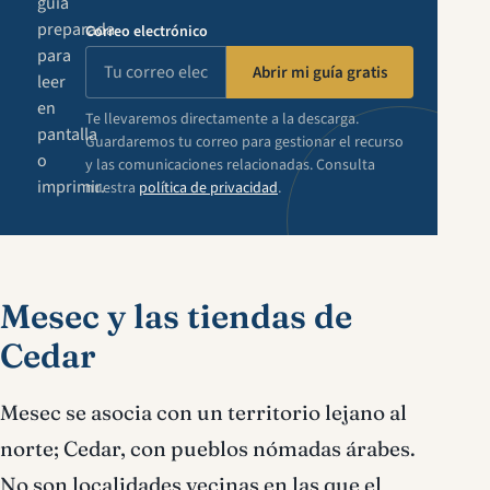
guía
preparada
Correo electrónico
para
Abrir mi guía gratis
leer
en
Te llevaremos directamente a la descarga.
pantalla
Guardaremos tu correo para gestionar el recurso
o
y las comunicaciones relacionadas. Consulta
imprimir.
nuestra
política de privacidad
.
Mesec y las tiendas de
Cedar
Mesec se asocia con un territorio lejano al
norte; Cedar, con pueblos nómadas árabes.
No son localidades vecinas en las que el