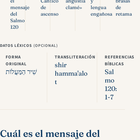
el
Cántico
angustia
y
brasas
mensaje
de
clamé»
lengua
de
del
ascenso
engañosa
retama
Salmo
120
DATOS LÉXICOS
(OPCIONAL)
FORMA
TRANSLITERACIÓN
REFERENCIAS
ORIGINAL
shir
BÍBLICAS
שִׁיר הַמַּעֲלוֹת
Sal
hamma'alo
mo
t
120:
1-7
Cuál es el mensaje del