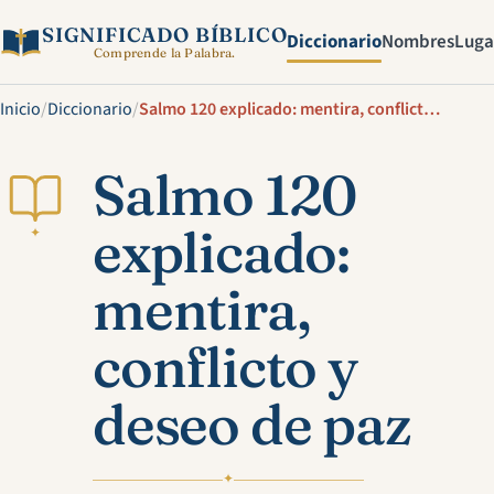
SIGNIFICADO BÍBLICO
Diccionario
Nombres
Luga
Comprende la Palabra.
Inicio
/
Diccionario
/
Salmo 120 explicado: mentira, conflicto y deseo de paz
Salmo 120
explicado:
✦
mentira,
conflicto y
deseo de paz
✦