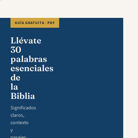
GUÍA GRATUITA · PDF
Llévate
30
palabras
esenciales
de
la
Biblia
Significados
claros,
contexto
y
pasajes