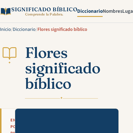
SIGNIFICADO BÍBLICO
Diccionario
Nombres
Luga
Comprende la Palabra.
Inicio
/
Diccionario
/
Flores significado bíblico
Flores
significado
✦
bíblico
✦
Mira esta explicación en víde
EN
POCAS