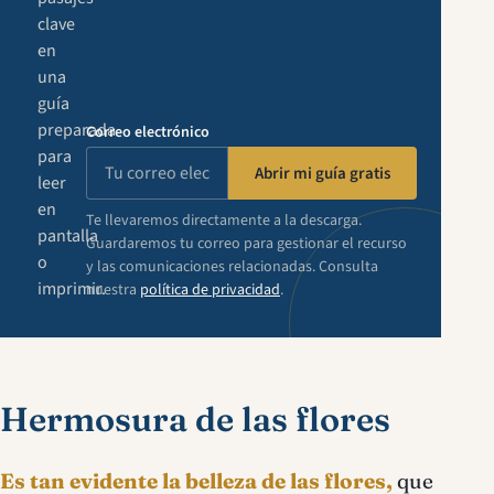
clave
en
una
guía
preparada
Correo electrónico
para
Abrir mi guía gratis
leer
en
Te llevaremos directamente a la descarga.
pantalla
Guardaremos tu correo para gestionar el recurso
o
y las comunicaciones relacionadas. Consulta
imprimir.
nuestra
política de privacidad
.
Hermosura de las flores
Es tan evidente la belleza de las flores,
que