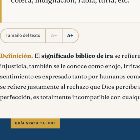
cólera, indignación, rabia, furia, etc.
A−
A+
Tamaño del texto
Definición.
El
significado bíblico de ira
se refier
injusticia, también se le conoce como enojo, irritaci
sentimiento es expresado tanto por humanos como p
se refiere justamente al rechazo que Dios percibe a
perfección, es totalmente incompatible con cualq
GUÍA GRATUITA · PDF