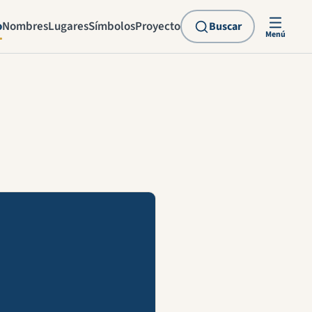
o
Nombres
Lugares
Símbolos
Proyecto
Buscar
Menú
explicación en vídeo