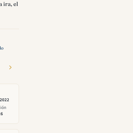
ira, el
do
 2022
ción
26