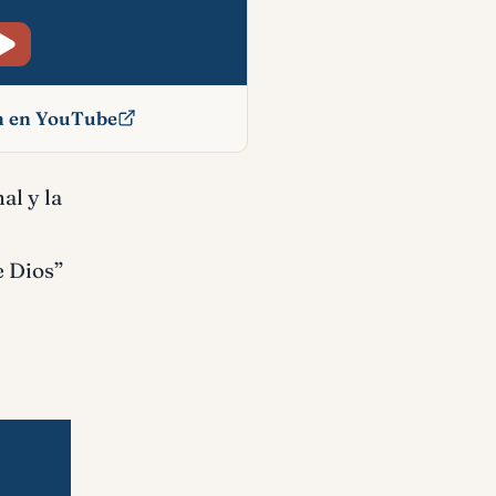
ón en YouTube
ico
al y la
e Dios”