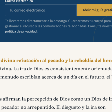
Correo electrónico
Abrir mi guía grati
Te llevaremos directamente a la descarga. Guardaremos tu correo para
gestionar el recurso y las comunicaciones relacionadas. Consulta nuest
política de privacidad
.
a divina refutación al pecado y la rebeldía del h
 divina. La ira de Dios es consistentemente orientad
menudo escribían acerca de un día en el futuro, el 
s afirman la percepción de Dios como un Dios de i
 pecador no arrepentido. El disgusto y la ira son