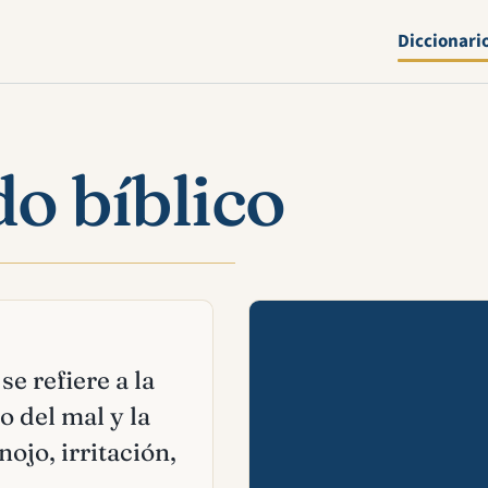
Diccionari
do bíblico
Mira esta 
se refiere a la
 del mal y la
ojo, irritación,