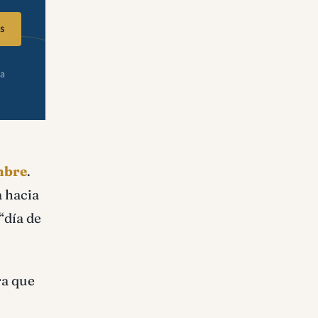
s
ra
ombre
.
a hacia
“día de
ra que