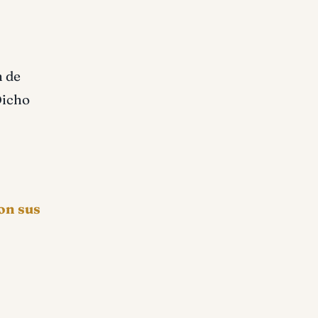
n de
icho
on sus