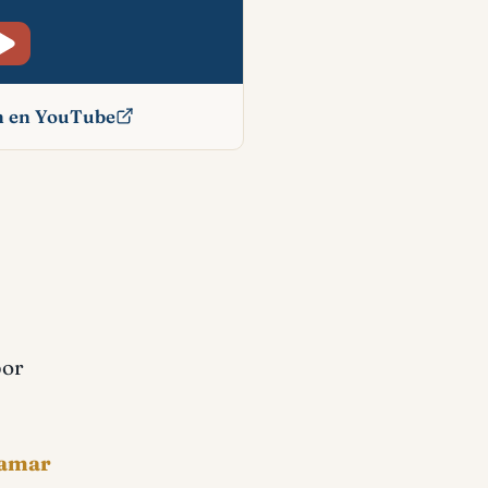
ón en YouTube
cado
por
ramar