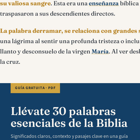
su valiosa sangre
. Esta era una
enseñanza
bíblica
traspasaron a sus descendientes directos.
La palabra derramar, se relaciona con grandes
una lágrima al sentir una profunda tristeza o incl
llanto y desconsuelo de la virgen
María
. Al ver de
la cruz.
GUÍA GRATUITA · PDF
Llévate 30 palabras
esenciales de la Biblia
Significados claros, contexto y pasajes clave en una guía