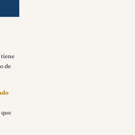
 tiene
o de
ndo
d que