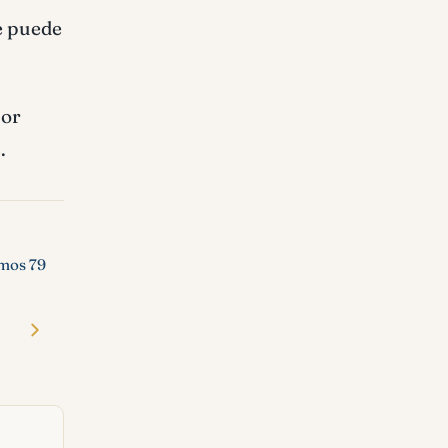
e puede
por
.
mos 79