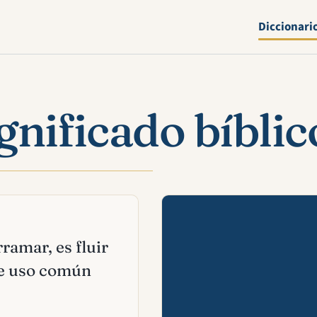
Diccionari
nificado bíblic
Mira esta 
rramar, es fluir
 de uso común