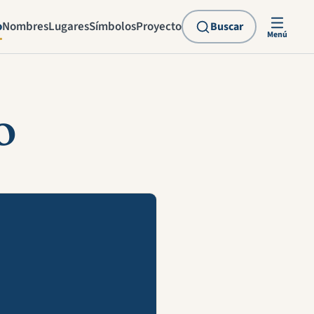
o
Nombres
Lugares
Símbolos
Proyecto
Buscar
Menú
o
explicación en vídeo