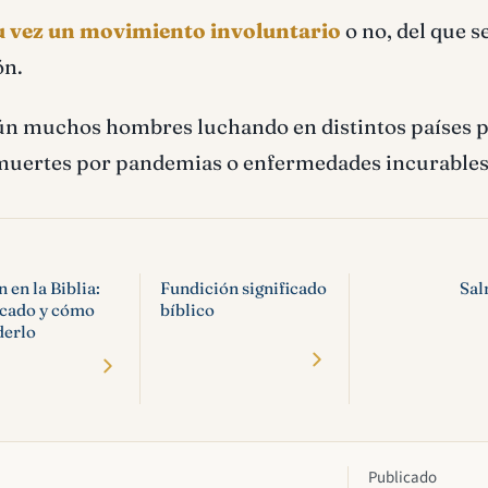
u vez un movimiento involuntario
o no, del que s
ón.
ún muchos hombres luchando en distintos países 
s muertes por pandemias o enfermedades incurables
 en la Biblia:
Fundición significado
Sal
icado y cómo
bíblico
derlo
Publicado