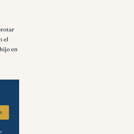
brotar
n el
hijo en
s
ra