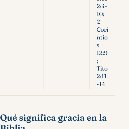
2:4-
10;
2
Cori
ntio
s
12:9
;
Tito
2:11
-14
Qué significa gracia en la
Biblia