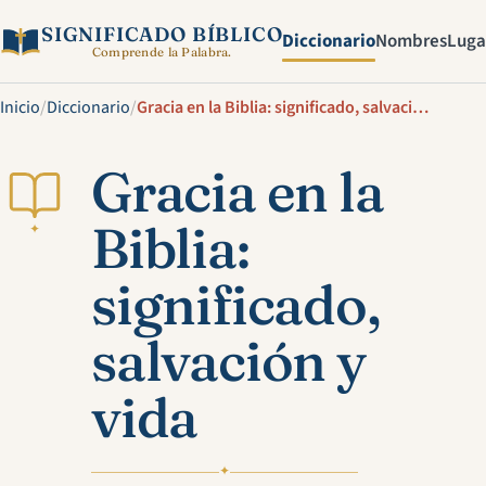
SIGNIFICADO BÍBLICO
Diccionario
Nombres
Luga
Comprende la Palabra.
Inicio
/
Diccionario
/
Gracia en la Biblia: significado, salvación y vida
Gracia en la
Biblia:
✦
significado,
salvación y
vida
✦