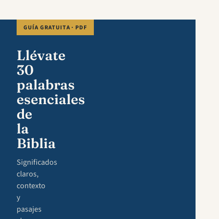
GUÍA GRATUITA · PDF
Llévate
30
palabras
esenciales
de
la
Biblia
Significados
claros,
contexto
y
pasajes