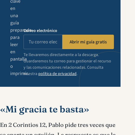
clave
en
una
guía
preparada
Correo electrónico
para
Abrir mi guía gratis
leer
en
Te llevaremos directamente a la descarga.
pantalla
Guardaremos tu correo para gestionar el recurso
o
y las comunicaciones relacionadas. Consulta
imprimir.
nuestra
política de privacidad
.
«Mi gracia te basta»
En 2 Corintios 12, Pablo pide tres veces que
se aparte un aguijón. La respuesta es que la