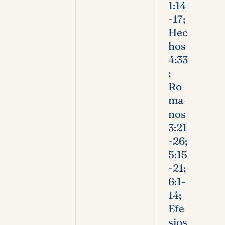
1:14
-17;
Hec
hos
4:33
;
Ro
ma
nos
3:21
-26;
5:15
-21;
6:1-
14;
Efe
sios