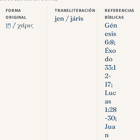
FORMA
TRANSLITERACIÓN
REFERENCIAS
ORIGINAL
jen / járis
BÍBLICAS
חֵן / χάρις
Gén
esis
6:8;
Éxo
do
33:1
2-
17;
Luc
as
1:28
-30;
Jua
n