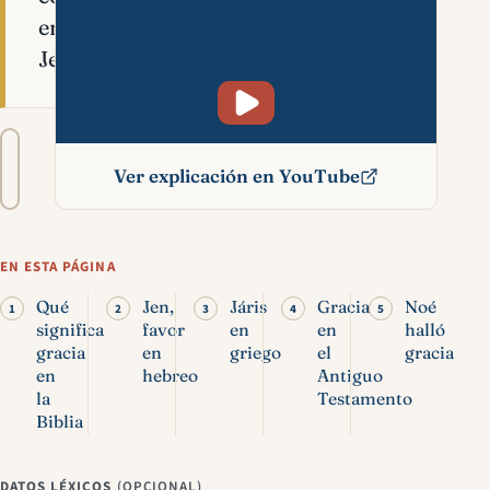
en
Jesucristo.
Tamaño
A−
A+
del
Ver explicación en YouTube
texto
Gracia en la Biblia:
significado, salvación y
EN ESTA PÁGINA
vida
Qué
Jen,
Járis
Gracia
Noé
significa
favor
en
en
halló
gracia
en
griego
el
gracia
en
hebreo
Antiguo
la
Testamento
Biblia
DATOS LÉXICOS
(OPCIONAL)