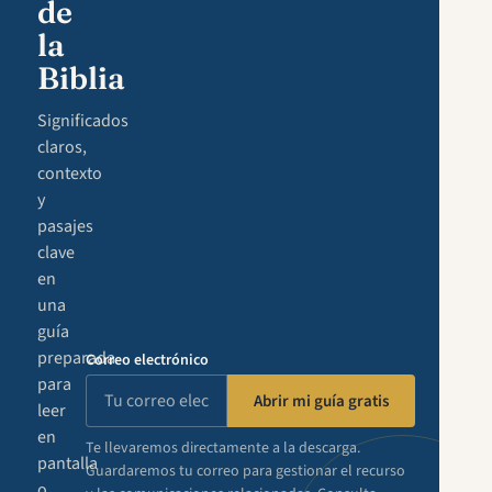
de
la
Biblia
Significados
claros,
contexto
y
pasajes
clave
en
una
guía
preparada
Correo electrónico
para
Abrir mi guía gratis
leer
en
Te llevaremos directamente a la descarga.
pantalla
Guardaremos tu correo para gestionar el recurso
o